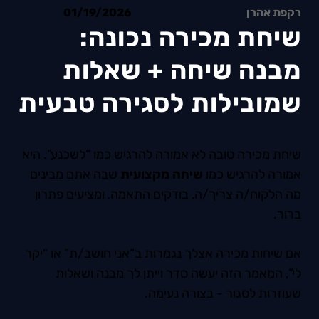
רקפת אהרן
01/19/2026
שיחת מכירה נכונה: 
מבנה שיחה + שאלות 
שמובילות לסגירה טבעית
שיחת מכירה טובה לא אמורה להרגיש כמו “לשכנע”. היא
אמורה להרגיש כמו
שיחה מקצועית
שבה אתם מבינים
מה הלקוח/ה צריך/ה, בודקים התאמה, ומציעים פתרון
ברור.
אם שיחות מכירה אצלך נגמרות ב“אני חושב/ת” או “יקר
לי”, המאמר הזה יעשה סדר וייתן לך מבנה ושאלות
שעוזרות לסגור - בצורה נעימה.