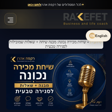
Ski
✦
לכל המסלולים של רקפת אהרן
לחצו כאן
t
conten
English
EN
דף הבית
»
שיחת מכירה נכונה: מבנה שיחה + שאלות שמובילות
לסגירה טבעית