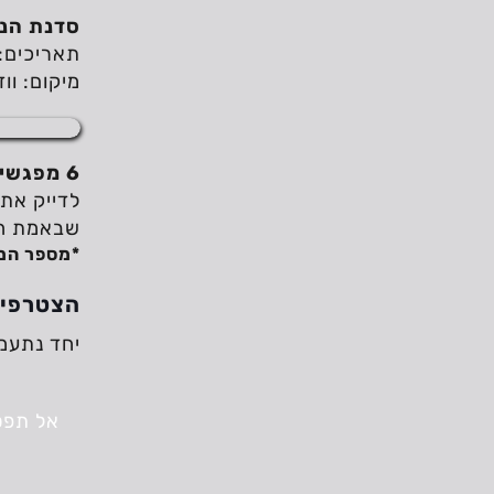
סדנת הנש
תאריכים: 
מיקום: וו
6 מפגשים
שבאמת חש
*מספר המ
הצטרפי א
יחד נתעמק